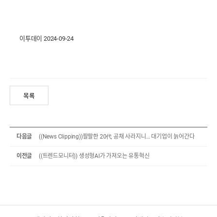
이투데이 2024-09-24
목록
다음글
((News Clipping))팔팔한 20代 공채 사라지니… 대기업이 늙어간다
이전글
((트렌드모니터)) 생성형AI가 가져오는 유통혁신